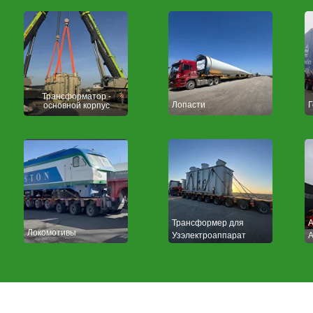
Трансформатор -
Лопасти
Г
основной корпус
Трансформер для
A
Локомотивы
Узэлектроаппарат
А