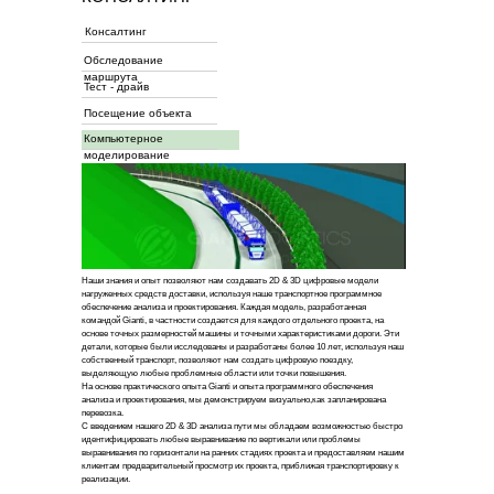
Консалтинг
Обследование
маршрута
Тест - драйв
Посещение объекта
Компьютерное
моделирование
Наши знания и опыт позволяют нам создавать 2D & 3D цифровые модели
нагруженных средств доставки, используя наше транспортное программное
обеспечение анализа и проектирования. Каждая модель, разработанная
командой Gianti, в частности создается для каждого отдельного проекта, на
основе точных размерностей машины и точными характеристиками дороги. Эти
детали, которые были исследованы и разработаны более 10 лет, используя наш
собственный транспорт, позволяют нам создать цифровую поездку,
выделяющую любые проблемные области или точки повышения.
На основе практического опыта Gianti и опыта программного обеспечения
анализа и проектирования, мы демонстрируем визуально,как запланирована
перевозка.
С введением нашего 2D & 3D анализа пути мы обладаем возможностью быстро
идентифицировать любые выравнивание по вертикали или проблемы
выравнивания по горизонтали на ранних стадиях проекта и предоставляем нашим
клиентам предварительный просмотр их проекта, приближая транспортировку к
реализации.