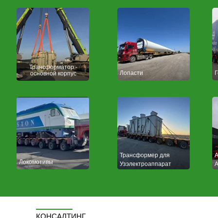
Трансформатор -
Лопасти
Г
основной корпус
Трансформер для
A
Локомотивы
Узэлектроаппарат
А
КОНСАЛТИНГ